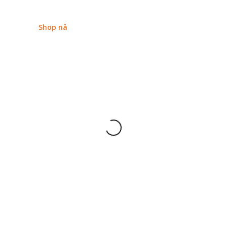
Shop nå
Pride armbånd
Pride pins
40 Produkter
78 Produkter