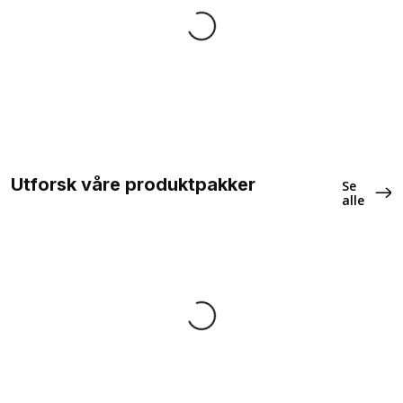
Legg I Handlekurv
Legg I Handlekurv
Legg I Handlekurv
Legg I Handlekurv
Utforsk våre produktpakker
Se
alle
Velg Størrelse
Velg Størrelse
Velg Størrelse
Velg Størrelse