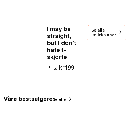
I may be
Se alle
kolleksjoner
straight,
but I don’t
hate t-
skjorte
kr199
Pris:
Våre bestselgere
Se alle
Love is love hjerte pin
kr
45,00