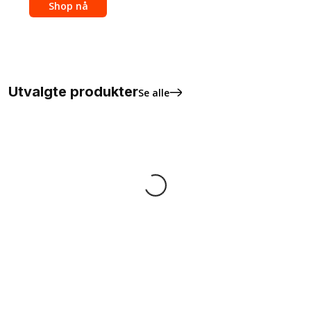
Shop nå
Utvalgte produkter
Se alle
Pride solbriller
Firkantet regnbue pin
kr
49,00
kr
45,00
Legg I Handlekurv
Legg I Handlekurv