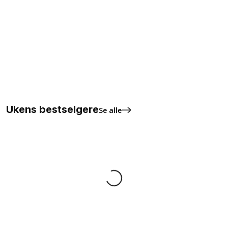
Love who you want t-skjorte
kr
199,00
Ukens bestselgere
Se alle
Love bokstaver med pridefarger broderi
kr
29,00
Legg I Handlekurv