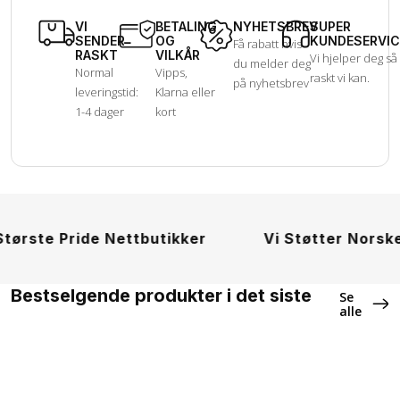
VI
BETALING
NYHETSBREV
SUPER
SENDER
OG
KUNDESERVIC
Få rabatt hvis
RASKT
VILKÅR
Vi hjelper deg så
du melder deg
Normal
Vipps,
raskt vi kan.
på nyhetsbrev
leveringstid:
Klarna eller
1-4 dager
kort
ste Pride Nettbutikker
Vi Støtter Norske Pr
Bestselgende produkter i det siste
Se
alle