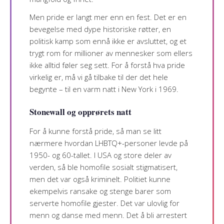
Men pride er langt mer enn en fest. Det er en
bevegelse med dype historiske røtter, en
politisk kamp som ennå ikke er avsluttet, og et
trygt rom for millioner av mennesker som ellers
ikke alltid føler seg sett. For å forstå hva pride
virkelig er, må vi gå tilbake til der det hele
begynte – til en varm natt i New York i 1969.
Stonewall og opprørets natt
For å kunne forstå pride, så man se litt
nærmere hvordan LHBTQ+-personer levde på
1950- og 60-tallet. I USA og store deler av
verden, så ble homofile sosialt stigmatisert,
men det var også kriminelt. Politiet kunne
ekempelvis ransake og stenge barer som
serverte homofile gjester. Det var ulovlig for
menn og danse med menn. Det å bli arrestert