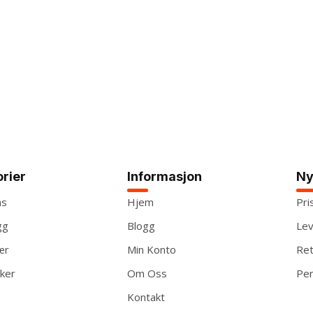
rier
Informasjon
Ny
ns
Hjem
Pri
gg
Blogg
Lev
ær
Min Konto
Ret
ker
Om Oss
Per
Kontakt