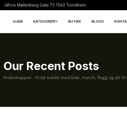
Øvre Møllenberg Gate 73 7043 Trondheim
HJEM
KATEGORIER
BUTIKK
BLOGG
KONTA
Our Recent Posts
Prideshoppen - Pride butikk med klær, merch, flagg og alt til 