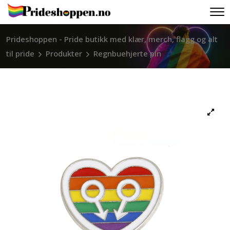
Prideshoppen - Pride butikk med klær, merch, flagg og alt
til pride
Produkter
Regnbuehjerte pin