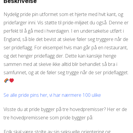
Beskrivelse
Nydelig pride pin utformet som et hjerte med hvit kant, og
pridefarger inni. Vis støtte til pride-miljøet du også. Denne er
perfekt til å gå med i hverdagen. I en undersøkelse utført i
England, så ble det bevist at skeive føler seg tryggere når de
ser prideflagg. For eksempel hvis man går på en restaurant,
og det henger prideflagg der. Dette kan kanskje henge
sammen med at skeive ikke alltid blir behandlet så bra i
samfunnet, og at de føler seg trygge når de ser prideflagget.
Se alle pride pins her, vi har nærmere 100 ulike
Visste du at pride bygger på tre hovedpremisser? Her er de
tre hovedpremissene som pride bygger på:
Folk skal være stolte av sin seksuelle orientering og