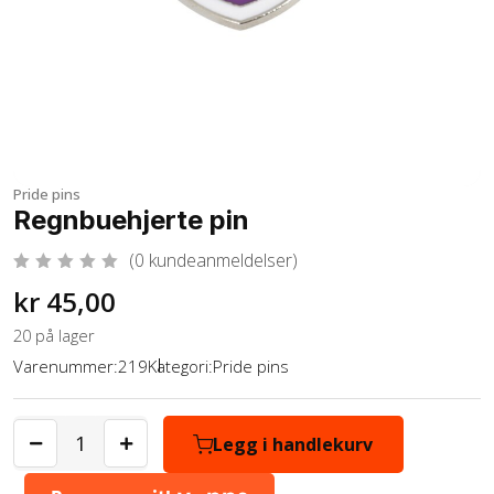
Pride pins
Regnbuehjerte pin
(
0
kundeanmeldelser)
V
kr
45,00
u
r
d
20 på lager
e
r
Varenummer:
219
Kategori:
Pride pins
t
0
a
v
5
Legg i handlekurv