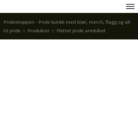
Prideshoppen - Pride butikk med klær, merch, flagg og alt
til pride
Produkter
Flettet pride armbånd