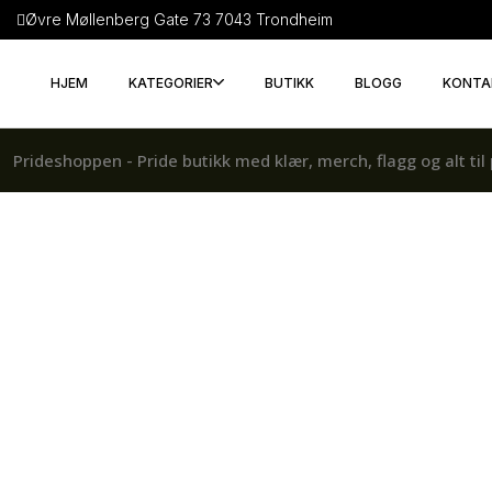
Øvre Møllenberg Gate 73 7043 Trondheim
HJEM
KATEGORIER
BUTIKK
BLOGG
KONTA
Prideshoppen - Pride butikk med klær, merch, flagg og alt til 