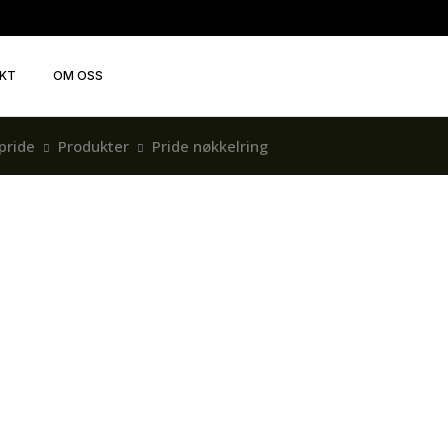
KT
OM OSS
pride
Produkter
Pride nøkkelring