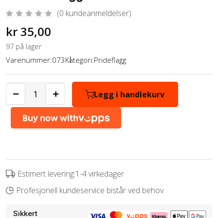
(
0
kundeanmeldelser)
V
kr
35,00
u
r
d
97 på lager
e
r
Varenummer:
073
Kategori:
Prideflagg
t
0
a
v
5
Legg i handlekurv
Estimert levering:1-4 virkedager
Profesjonell kundeservice bistår ved behov
Sikkert