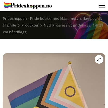
Prideshoppen - Pride butikk med klær, merch, flagg og alt
til pride
Produkter
Nytt Progressivt prideflagg, 14×21
cm håndflagg