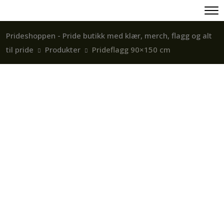
Prideshoppen - Pride butikk med klær, merch, flagg og alt
til pride
Produkter
Prideflagg 90×150 cm